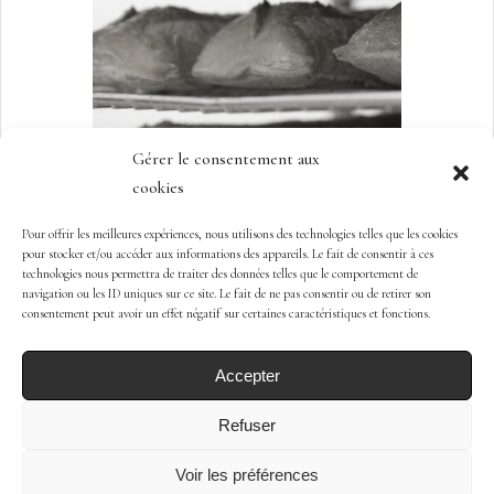
STOCKAGE
Cuisson
Gérer le consentement aux
cookies
ZOOM
Pour offrir les meilleures expériences, nous utilisons des technologies telles que les cookies
pour stocker et/ou accéder aux informations des appareils. Le fait de consentir à ces
technologies nous permettra de traiter des données telles que le comportement de
navigation ou les ID uniques sur ce site. Le fait de ne pas consentir ou de retirer son
consentement peut avoir un effet négatif sur certaines caractéristiques et fonctions.
C3C
Accepter
Copyright 2024 ® Maison Salesse.
Refuser
|
MENTIONS LÉGALES
CONDITIONS GÉNÉRALES DE VENTE
Voir les préférences